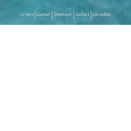
Le livre
L'auteur
S'impliquer
Contact
Les vidéos
Le livre
Ce livre s'adresse aux femmes. Mais les hommes peuvent lire
par dessus leur épaule...
Il offre aux femmes un message de ressourcement par rapport
au mal-être grandissant que vivent bon nombre d'entre elles
dans leur vie personnelle et lorsqu'elles regardent le monde :
"Ce à quoi vous aspirez pour vous-mêmes va rendre ce monde
meilleur. Et ce à quoi vous aspirez pour ce monde va vous
rendre, vous, plus vivantes."
Ni bouquin de développement personnel ni ouvrage de
citoyenneté, il est les deux à la fois. Il décrit la liaison étroite
entre nos problèmes individuels et nos problèmes collectifs. Et